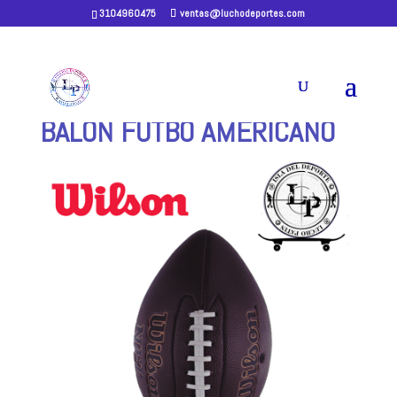
3104960475
ventas@luchodeportes.com
Home
/
BALONES
/ BALON FUTBO
AMERICANO
BALON FUTBO AMERICANO