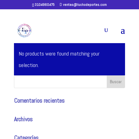
3104960475
ventas@luchodeportes.com
Home
/ RAQUETAS SQUASH
RAQUETAS SQUASH
No products were found matching your
selection.
Comentarios recientes
Archivos
Categorías