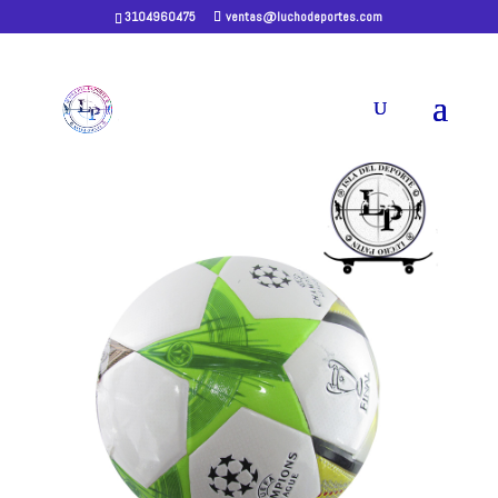
3104960475
ventas@luchodeportes.com
Home
/
BALONES
/ BALON MICRO
BALON MICRO