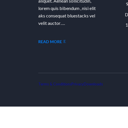
aliquet. Aenean sollicitudin,
9
lorem quis bibendum , nisi elit
D
aks consequat bluestacks vel
velit auctor….
1
READ MORE
Terms & Conditions
Privacy
Downloads