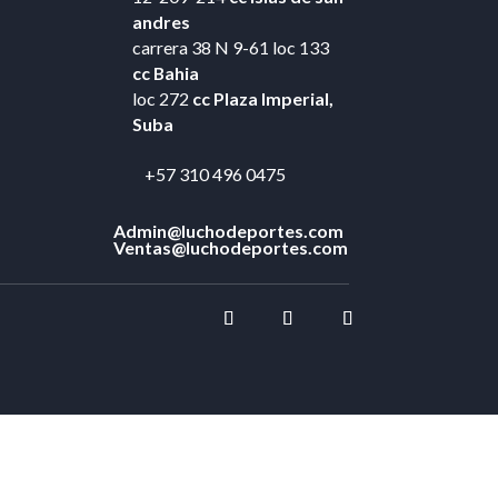
andres
carrera 38 N 9-61 loc 133
cc Bahia
loc 272
cc Plaza Imperial,
Suba
+57 310 496 0475
Admin@luchodeportes.com
Ventas@luchodeportes.com