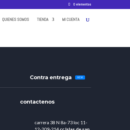
0 elementos
QUIENES SOMOS
TIENDA
MI CUENTA
Contra entrega
contactenos
carrera 38 N 8a-73 loc 11-
12-209-214
cc Islas de
san