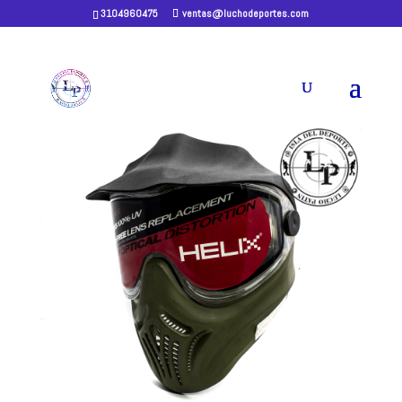
3104960475
ventas@luchodeportes.com
Home
/ DEPORTE PAINTBALL
DEPORTE PAINTBALL