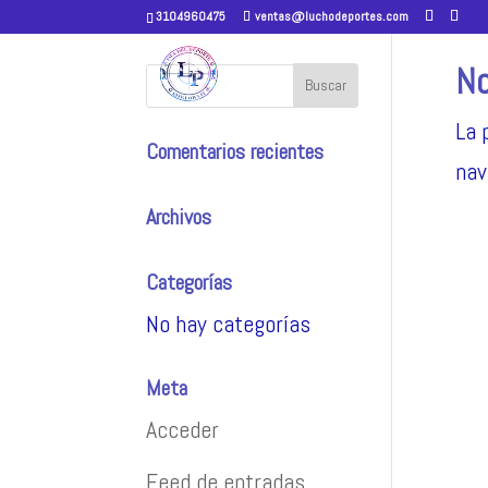
3104960475
ventas@luchodeportes.com
No
La 
Comentarios recientes
nav
Archivos
Categorías
No hay categorías
Meta
Acceder
Feed de entradas