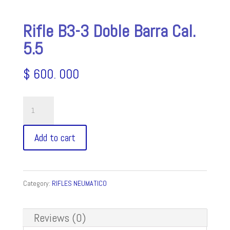
Rifle B3-3 Doble Barra Cal.
5.5
$
600. 000
Rifle
B3-
Add to cart
3
Doble
Barra
Category:
RIFLES NEUMATICO
Cal.
Reviews (0)
5.5