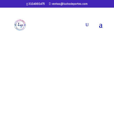
3104960475
ventas@luchodeportes.com
Home
/
RIFLES NEUMATICO
/ Rifle B3-3
Doble Barra Cal. 5.5